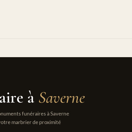
es
Nos réalisations
Notre équipe
Nos offres
Avis clients
FAQ
C
aire à
Saverne
monuments funéraires à Saverne
votre marbrier de proximité